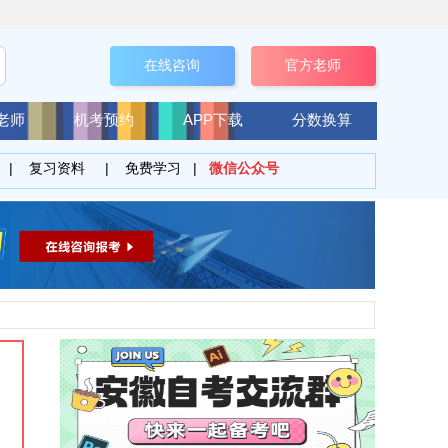
在线咨询
官方老师
老师
机考预约
APP下载
分数换算
|
复习资料
|
免费学习
|
微信公众号