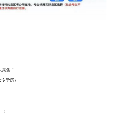
采集 ”
大专学历）
 ；