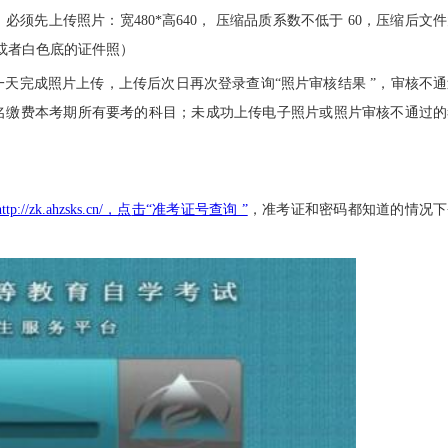
先上传照片：宽480*高640， 压缩品质系数不低于 60，压缩后文
蓝色或者白色底的证件照）
天完成照片上传，上传后次日再次登录查询“照片审核结果 ”，审核不通
名缴费本考期所有要考的科目；未成功上传电子照片或照片审核不通过的
http://zk.ahzsks.cn/，点
击“准考证号查询 ”
，准考证和密码都知道的情况下