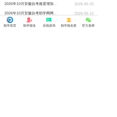
2026年10月安徽自考难度增加...
2026-05-25
2026年10月安徽自考助学网网...
2026-05-12
安徽自考2026年最适合考的热门...
2026-04-27
助学首页
助学报名
在线咨询
助学报名群
官方老师
安徽参加自考学历断层是怎么回事？
2026-04-23
安徽自考本科必须要有专科毕业证吗...
2026-04-23
安徽自考可以考公务员事业单位吗
2026-04-22
最新资讯
丨
院校信息
丨
推荐阅读
丨
自考资讯
丨
复习资料
Copyright 2012-2021
安徽自考助学网
网站地图
www.anhuickw.com
All Rights Reserved.
本站地址：
安徽省合肥市北城新区世纪金源财务中心29楼
咨询电话：
400-9605616（转1）
服务、监督、投诉电话：
400-9605616（转3）
工信部备案号：
皖ICP备19015087号
版权所有：
安徽自考助学网
法律顾问：余映辰律师