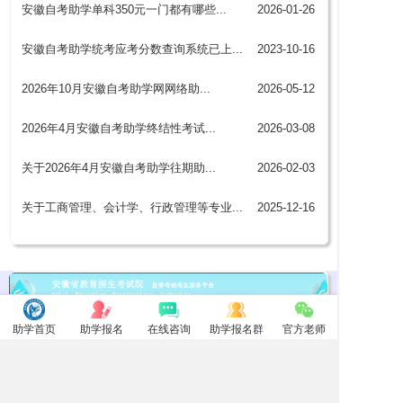
安徽自考助学单科350元一门都有哪些...
2026-01-26
助学注册主要是给考生注册助学信息和开通助学课程，注册和
安徽自考助学统考应考分数查询系统已上...
2023-10-16
课程成功之后，会由报名老师或者班主任私发信息告知考生
已...
安徽自考助学统考应考分数查询系统已正式上线，考生可以根
2026年10月安徽自考助学网网络助...
2026-05-12
据自己获得的助学分数，通过该系统查询统考应考多少分
统考报名期间，新生指无合肥市准考证考生以及首次参加自学
2026年4月安徽自考助学终结性考试...
2026-03-08
考试的考生登录安徽自考助学考核平台登录系统httpzk...
3.考核结束后，登录网上学习平台可查询终结性考核成绩，终
关于2026年4月安徽自考助学往期助...
2026-02-03
结性考核必须考合格取终结性考核成绩的40%计入助学考...
往期助学成绩是指本考期之前参加了助学拿到了助学分，但是
关于工商管理、会计学、行政管理等专业...
2025-12-16
统考笔试挂科，这种情况下之前拿到的助学分，是可以继续
使...
2025年下半年工商管理本科会计学本科行政管理本科专业论
文讲解课程已经录制完毕，在我中心参加助学的考生，可以...
助学首页
助学报名
在线咨询
助学报名群
官方老师
优秀考生成绩展示