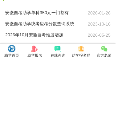
安徽自考助学单科350元一门都有...
2026-01-26
安徽自考助学统考应考分数查询系统...
2023-10-16
2026年10月安徽自考难度增加...
2026-05-25
2026年10月安徽自考助学网网...
2026-05-12
助学首页
助学报名
在线咨询
助学报名群
官方老师
安徽自考2026年最适合考的热门...
2026-04-27
安徽参加自考学历断层是怎么回事？
2026-04-23
安徽自考本科必须要有专科毕业证吗...
2026-04-23
安徽自考可以考公务员事业单位吗
2026-04-22
最新资讯
丨
院校信息
丨
推荐阅读
丨
自考资讯
丨
复习资料
Copyright 2012-2021
安徽自考助学网
网站地图
www.anhuickw.com
All Rights Reserved.
本站地址：
安徽省合肥市北城新区世纪金源财务中心29楼