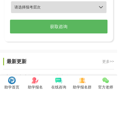

最新更新
更多>>
安徽自考助学单科350元一门都有...
2026-01-26
助学首页
助学报名
在线咨询
助学报名群
官方老师
安徽自考助学统考应考分数查询系统...
2023-10-16
2026年10月安徽自考难度增加...
2026-05-25
2026年10月安徽自考助学网网...
2026-05-12
安徽自考2026年最适合考的热门...
2026-04-27
安徽参加自考学历断层是怎么回事？
2026-04-23