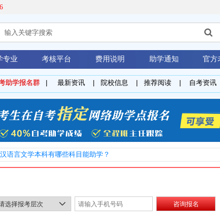
6
学专业
考核平台
费用说明
助学通知
官方
考
助学报名群
|
最新资讯
|
院校信息
|
推荐阅读
|
自考资讯
助学汉语言文学本科有哪些科目能助学？
