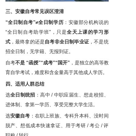
三、安徽自考常见误区澄清
“全日制自考”≠全日制学历
：安徽部分机构说的
“全日制自考助学班”，只是
全天上课的学习形
式
，最终拿的还是
自考非全日制毕业证
，不是统
招全日制，无学籍、无报到证。
自考
不是 “函授”“成考”“国开”
，是独立的高等教
育自学考试，难度和含金量高于其他成人学历。
四、适用人群总结
选
全日制统招
：高中 / 中职应届生、想走校招、
进体制、拿第一学历、享受完整大学生活。
选
安徽自考
：在职上班族、专科升本科、没时间
脱产、想低成本快速拿证、用于考研 / 考公 / 评
职称 / 转行。