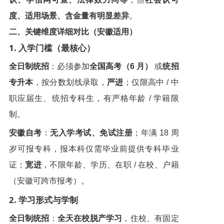
度、适用场景、含金量有明显差异
。
二、关键维度详细对比（安徽适用）
1. 入学门槛（最核心）
全日制统招
：必须参加
全国高考（6 月）
或
统招
专升本
，按分数划线录取，
严进
；仅限高中 / 中
职应届生、统招专科生，有严格年龄 / 学籍限
制。
安徽自考
：
无入学考试、免试注册
；年满 18 周
岁可报专科，报本科仅需毕业前提供专科毕业
证；
宽进
，不限年龄、学历、在职 / 在校、户籍
（安徽可跨市报考）。
2. 学习形式与学制
全日制统招
：
全天在校脱产学习
，住校、有固定