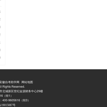
>
6
2
3
2
1
0
9
安徽自考助学网
网站地图
l Rights Reserved.
市北城新区世纪金源财务中心29楼
5616（转1）
：
400-9605616（转3）
19015087号