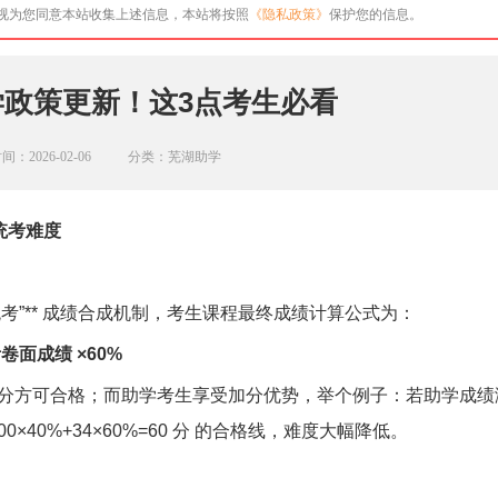
即视为您同意本站收集上述信息，本站将按照
《隐私政策》
保护您的信息。
助学政策更新！这3点考生必看
间：2026-02-06
分类：芜湖助学
统考难度
全国统考”** 成绩合成机制，考生课程最终成绩计算公式为：
考卷面成绩 ×60%
0 分方可合格；而助学考生享受加分优势，举个例子：若助学成绩
00×40%+34×60%=60 分 的合格线，难度大幅降低。